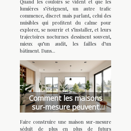
Quand les couloirs se vident et que les
failles de sécurité d’un
lumières s’éteignent, un autre trafic
bâtiment
commence, discret mais parlant, celui des
nuisibles qui profitent du calme pour
explorer, se nourrir et s’installer, et leurs
trajectoires nocturnes dessinent souvent,
mieux qu’un audit, les failles d’un
bâtiment. Dans...
Comment les maisons
sur-mesure peuvent
optimiser votre budget ?
Faire construire une maison sur-mesure
séduit de plus en plus de futurs