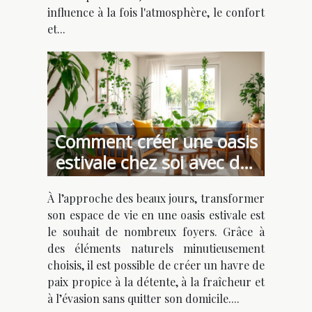
influence à la fois l'atmosphère, le confort
et...
Comment créer une oasis
estivale chez soi avec des
éléments naturels ?
À l’approche des beaux jours, transformer
son espace de vie en une oasis estivale est
le souhait de nombreux foyers. Grâce à
des éléments naturels minutieusement
choisis, il est possible de créer un havre de
paix propice à la détente, à la fraîcheur et
à l’évasion sans quitter son domicile....