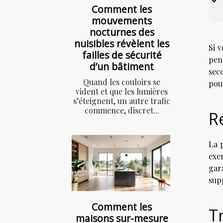
Comment les
mouvements
nocturnes des
nuisibles révèlent les
Si 
failles de sécurité
pen
d’un bâtiment
sec
Quand les couloirs se
pou
vident et que les lumières
s’éteignent, un autre trafic
commence, discret...
R
La 
exe
gar
sup
Comment les
T
maisons sur-mesure