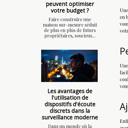
peuvent optimiser
votre budget ?
Une
en 
Faire construire une
vou
maison sur-mesure séduit
de plus en plus de futurs
vot
propriétaires, soucieux...
P
Une
fac
coul
vou
Les avantages de
l'utilisation de
dispositifs d'écoute
A
discrets dans la
surveillance moderne
Enf
Dans un monde où la
exe