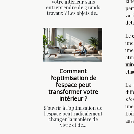
la 
votre intérieur sans
entreprendre de grands
per
travaux ? Les objets de...
var
dét
Le
une
une
atm
mir
Comment
chau
l'optimisation de
l'espace peut
La
transformer votre
dif
intérieur ?
plo
une
S'ouvrir à l'optimisation de
l'espace peut radicalement
Loi
changer la manière de
aus
vivre et de...