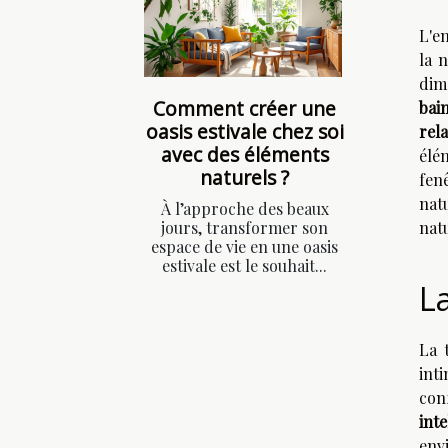
L'e
la 
dim
Comment créer une
bai
oasis estivale chez soi
rel
avec des éléments
élé
naturels ?
fen
natu
À l’approche des beaux
jours, transformer son
natu
espace de vie en une oasis
estivale est le souhait...
La
La 
inti
con
inte
env