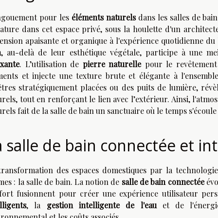
ngouement pour les
éléments naturels
dans les salles de bai
nature dans cet espace privé, sous la houlette d'un architect
ension apaisante et organique à l'expérience quotidienne du
n
, au-delà de leur esthétique végétale, participe à une mei
axante
. L’utilisation de
pierre naturelle
pour le revêtement 
ments et injecte une texture brute et élégante à l'ensembl
êtres stratégiquement placées ou des puits de lumière, révèl
rels, tout en renforçant le lien avec l’extérieur. Ainsi, l'atm
rels fait de la salle de bain un sanctuaire où le temps s'écou
 salle de bain connectée et int
transformation des espaces domestiques par la technologie 
mes : la salle de bain. La notion de
salle de bain connectée
évo
fort fusionnent pour créer une expérience utilisateur per
lligents
, la
gestion intelligente de l'eau
et de l'énergie
ironnemental et les coûts associés.