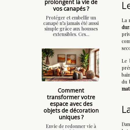
prolongent la vie de
L
vos canapés ?
Protéger et embellir un
La 
canapé n’a jamais été aussi
dur
simple grâce aux housses
extensibles. Ces...
priv
com
seco
Le 
pré
bai
du 
mat
Comment
transformer votre
espace avec des
L
objets de décoration
uniques ?
Dans
Envie de redonner vie à