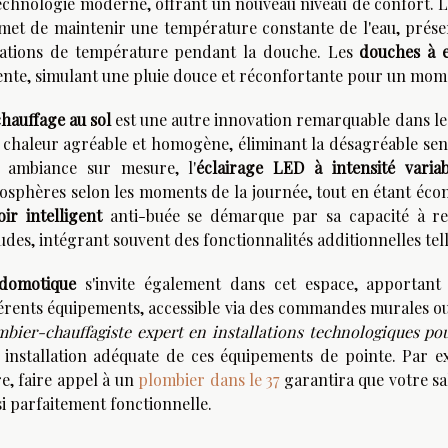
technologie moderne, offrant un nouveau niveau de confort. L
met de maintenir une température constante de l'eau, préser
iations de température pendant la douche. Les
douches à e
ente, simulant une pluie douce et réconfortante pour un mome
chauffage au sol
est une autre innovation remarquable dans les
 chaleur agréable et homogène, éliminant la désagréable sens
 ambiance sur mesure, l'
éclairage LED à intensité variab
osphères selon les moments de la journée, tout en étant écon
oir intelligent
anti-buée se démarque par sa capacité à re
des, intégrant souvent des fonctionnalités additionnelles tell
domotique
s'invite également dans cet espace, apportant 
férents équipements, accessible via des commandes murales ou 
mbier-chauffagiste expert en installations technologiques pou
 installation adéquate de ces équipements de pointe. Par e
re, faire appel à un
plombier dans le 37
garantira que votre sa
si parfaitement fonctionnelle.