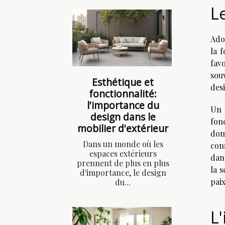
L
Ado
la 
fav
sou
Esthétique et
des
fonctionnalité:
l'importance du
Un 
design dans le
fon
mobilier d'extérieur
dom
Dans un monde où les
con
espaces extérieurs
dan
prennent de plus en plus
la s
d'importance, le design
paix
du...
L