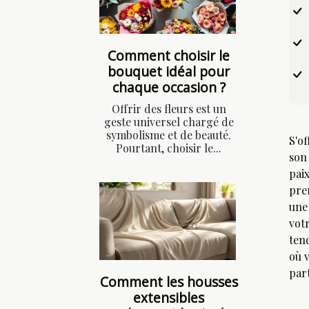
Comment choisir le
bouquet idéal pour
chaque occasion ?
Offrir des fleurs est un
geste universel chargé de
symbolisme et de beauté.
S'o
Pourtant, choisir le...
son
pai
pre
une
vot
ten
où v
part
Comment les housses
extensibles