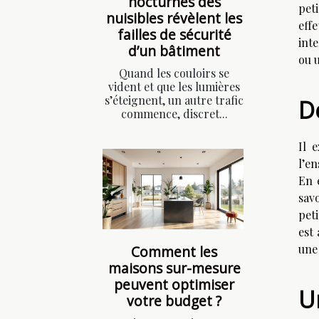
nocturnes des
pet
nuisibles révèlent les
eff
failles de sécurité
int
d’un bâtiment
ou u
Quand les couloirs se
vident et que les lumières
s’éteignent, un autre trafic
D
commence, discret...
Il 
l’en
En 
savo
pet
est
une 
Comment les
maisons sur-mesure
peuvent optimiser
U
votre budget ?