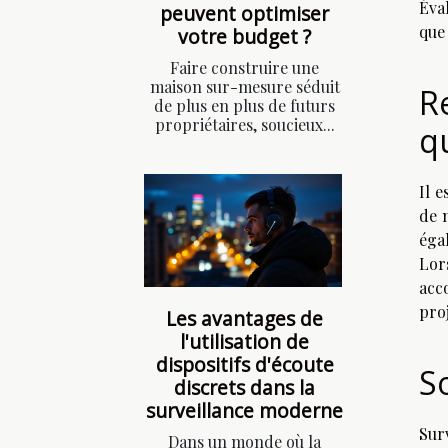
Éva
peuvent optimiser
que 
votre budget ?
Faire construire une
maison sur-mesure séduit
R
de plus en plus de futurs
propriétaires, soucieux...
q
Il e
de 
éga
Lor
acc
proj
Les avantages de
l'utilisation de
dispositifs d'écoute
S
discrets dans la
surveillance moderne
Sur
Dans un monde où la