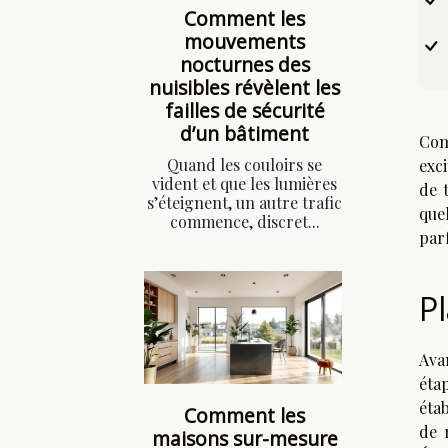
Comment les
mouvements
nocturnes des
nuisibles révèlent les
failles de sécurité
d’un bâtiment
Com
Quand les couloirs se
exci
vident et que les lumières
de 
s’éteignent, un autre trafic
que
commence, discret...
par
P
Ava
éta
éta
Comment les
de 
maisons sur-mesure