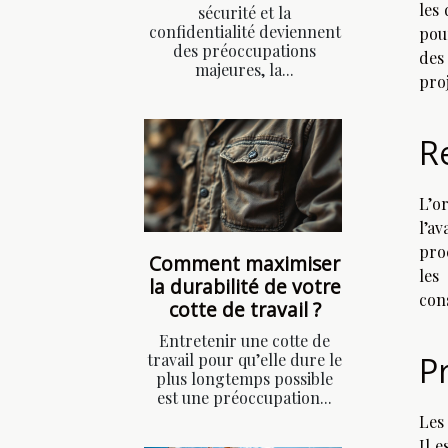
les
sécurité et la
confidentialité deviennent
pou
des préoccupations
des
majeures, la...
proj
R
L’o
l’a
pro
Comment maximiser
les
la durabilité de votre
con
cotte de travail ?
Entretenir une cotte de
travail pour qu’elle dure le
P
plus longtemps possible
est une préoccupation...
Les
Il 