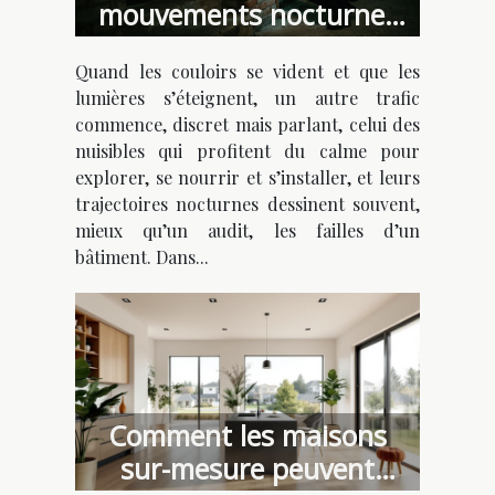
mouvements nocturnes
des nuisibles révèlent les
Quand les couloirs se vident et que les
failles de sécurité d’un
lumières s’éteignent, un autre trafic
bâtiment
commence, discret mais parlant, celui des
nuisibles qui profitent du calme pour
explorer, se nourrir et s’installer, et leurs
trajectoires nocturnes dessinent souvent,
mieux qu’un audit, les failles d’un
bâtiment. Dans...
Comment les maisons
sur-mesure peuvent