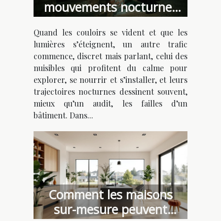
mouvements nocturnes
des nuisibles révèlent les
Quand les couloirs se vident et que les
failles de sécurité d’un
lumières s’éteignent, un autre trafic
bâtiment
commence, discret mais parlant, celui des
nuisibles qui profitent du calme pour
explorer, se nourrir et s’installer, et leurs
trajectoires nocturnes dessinent souvent,
mieux qu’un audit, les failles d’un
bâtiment. Dans...
Comment les maisons
sur-mesure peuvent