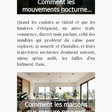
Comment les
mouvements nocturnes
des nuisibles révèlent les
Quand les couloirs se vident et que les
failles de sécurité d’un
lumières s’éteignent, un autre trafic
bâtiment
commence, discret mais parlant, celui des
nuisibles qui profitent du calme pour
explorer, se nourrir et s’installer, et leurs
trajectoires nocturnes dessinent souvent,
mieux qu’un audit, les failles d’un
bâtiment. Dans...
Comment les maisons
sur-mesure peuvent