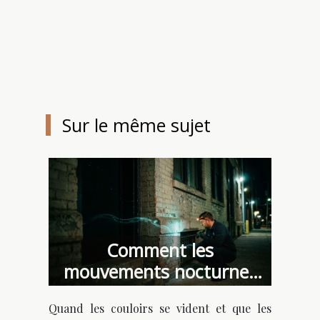
Sur le même sujet
Comment les
mouvements nocturnes
des nuisibles révèlent les
Quand les couloirs se vident et que les
failles de sécurité d’un