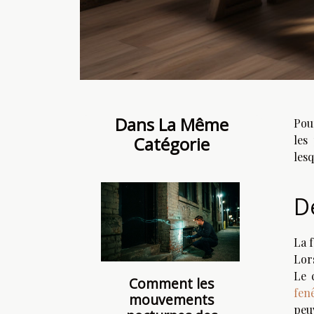
Dans La Même
Pou
Catégorie
les
lesq
D
La 
Lor
Le 
Comment les
fen
mouvements
peu