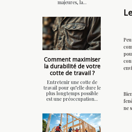
majeures, la...
Le
Peu
com
pou
Comment maximiser
con
la durabilité de votre
env
cotte de travail ?
Entretenir une cotte de
travail pour qu’elle dure le
plus longtemps possible
Bie
est une préoccupation...
fenê
ne 