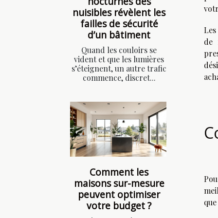
nocturnes des
votr
nuisibles révèlent les
failles de sécurité
Les
d’un bâtiment
de 
Quand les couloirs se
pre
vident et que les lumières
dési
s’éteignent, un autre trafic
ach
commence, discret...
C
Comment les
Pou
maisons sur-mesure
mei
peuvent optimiser
que
votre budget ?