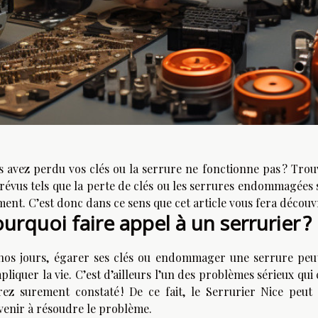
s avez perdu vos clés ou la serrure ne fonctionne pas ? Tro
révus tels que la perte de clés ou les serrures endommagées 
nt. C’est donc dans ce sens que cet article vous fera découvri
urquoi faire appel à un serrurier ?
nos jours, égarer ses clés ou endommager une serrure peu
liquer la vie. C’est d’ailleurs l’un des problèmes sérieux qu
urez surement constaté ! De ce fait, le
Serrurier Nice
peut 
venir à résoudre le problème.