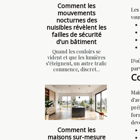
Comment les
Les 
mouvements
vou
nocturnes des
nuisibles révèlent les
failles de sécurité
d’un bâtiment
Quand les couloirs se
vident et que les lumières
D'o
s’éteignent, un autre trafic
par
commence, discret...
Co
Mai
d'a
pré
for
deve
Comment les
maisons sur-mesure