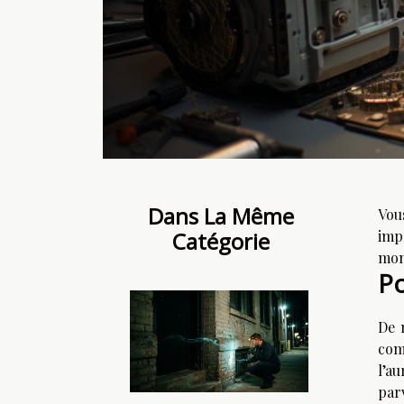
Dans La Même
Vou
Catégorie
imp
mome
Po
De 
comp
l’a
par