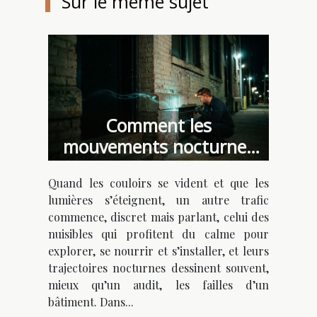
Sur le même sujet
Comment les
mouvements nocturnes
des nuisibles révèlent les
Quand les couloirs se vident et que les
failles de sécurité d’un
lumières s’éteignent, un autre trafic
bâtiment
commence, discret mais parlant, celui des
nuisibles qui profitent du calme pour
explorer, se nourrir et s’installer, et leurs
trajectoires nocturnes dessinent souvent,
mieux qu’un audit, les failles d’un
bâtiment. Dans...