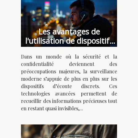
Les avantages de
l'utilisation de dispositifs
d'écoute discrets dans la
Dans un monde où la sécurité et la
surveillance moderne
confidentialité deviennent des
préoccupations majeures, la surveillance
moderne s’appuie de plus en plus sur les
dispositifs d’écoute discrets. Ces
technologies avancées permettent de
recueillir des informations précieuses tout
en restant quasi invisibles,...